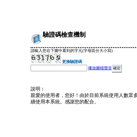
驗證碼檢查機制
請輸入您在下圖中看到的字元(字母區分大小寫)
更換驗證碼
播放圖檔聲音
說明︰
親愛的使用者，您好！由於目前系統使用人數眾
續使用本系統。感謝您的配合。