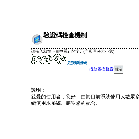
驗證碼檢查機制
請輸入您在下圖中看到的字元(字母區分大小寫)
更換驗證碼
播放圖檔聲音
說明︰
親愛的使用者，您好！由於目前系統使用人數眾
續使用本系統。感謝您的配合。