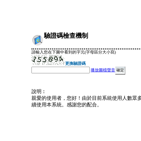
驗證碼檢查機制
請輸入您在下圖中看到的字元(字母區分大小寫)
更換驗證碼
播放圖檔聲音
說明︰
親愛的使用者，您好！由於目前系統使用人數眾
續使用本系統。感謝您的配合。