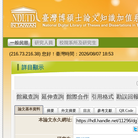
跳
臺
到
灣
主
博
要
碩
內
士
容
論
文
(216.73.216.38) 您好！臺灣時間：2026/08/07 18:53
加
值
:::
詳目顯示
系
統
論文基本資料
摘要
外文摘要
目次
參考文獻
QR Code
本論文永久網址
: