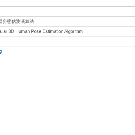
體姿態估測演算法
ular 3D Human Pose Estimation Algorithm
g