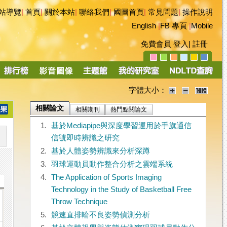
站導覽
|
首頁
|
關於本站
|
聯絡我們
|
國圖首頁
|
常見問題
|
操作說明
English
|
FB 專頁
|
Mobile
免費會員
登入
|
註冊
字體大小：
相關論文
相關期刊
熱門點閱論文
1.
基於Mediapipe與深度學習運用於手旗通信
信號即時辨識之研究
2.
基於人體姿勢辨識來分析深蹲
3.
羽球運動員動作整合分析之雲端系統
4.
The Application of Sports Imaging
Technology in the Study of Basketball Free
Throw Technique
5.
競速直排輪不良姿勢偵測分析