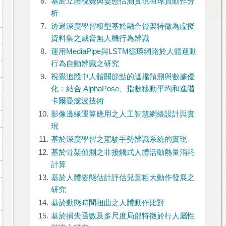
6.
基於立體視覺與姿態估測實現羽球員動作分
析
7.
透過深度學習模型基於融合骨架特徵為虛擬
資料集之威脅無人機行為辨識
8.
運用MediaPipe與LSTM循環網路於人體運動
行為自動辨識之研究
9.
視覺追蹤中人體關節點的遮擋預測與數據優
化：結合 AlphaPose、指數移動平均和進階
卡爾曼濾波技術
10.
影像邊緣運算應用之人工智慧網絡設計與實
現
11.
基於深度學習之駕駛手勢辨識系統的實現
12.
基於骨架偵測之非接觸式人體活動熱量消耗
計算
13.
基於人體姿態估計評估兒童粗大動作發展之
研究
14.
基於動態時間扭曲之人體動作比對
15.
基於損失函數及多尺度局部特徵於行人屬性