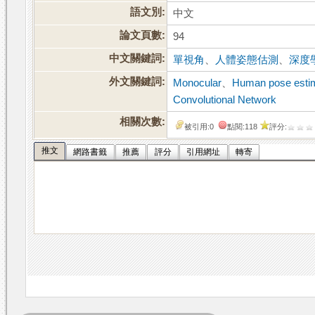
語文別:
中文
論文頁數:
94
中文關鍵詞:
單視角
、
人體姿態估測
、
深度
外文關鍵詞:
Monocular
、
Human pose esti
Convolutional Network
相關次數:
被引用:0
點閱:118
評分:
推文
網路書籤
推薦
評分
引用網址
轉寄