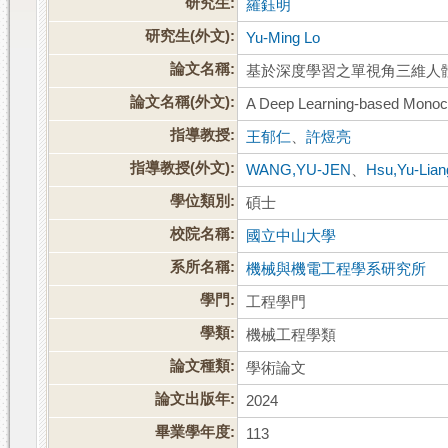
研究生:
羅鈺明
研究生(外文):
Yu-Ming Lo
論文名稱:
基於深度學習之單視角三維人
論文名稱(外文):
A Deep Learning-based Monoc
指導教授:
王郁仁
、
許煜亮
指導教授(外文):
WANG,YU-JEN
、
Hsu,Yu-Lian
學位類別:
碩士
校院名稱:
國立中山大學
系所名稱:
機械與機電工程學系研究所
學門:
工程學門
學類:
機械工程學類
論文種類:
學術論文
論文出版年:
2024
畢業學年度:
113