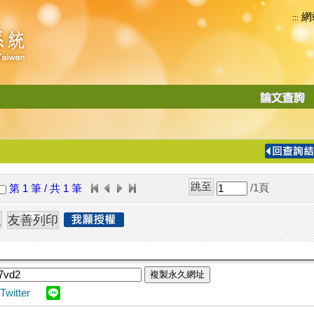
網
:::
功
能
切
換
導
覽
/1
頁
第 1 筆 / 共 1 筆
列
複製永久網址
Twitter