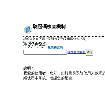
驗證碼檢查機制
請輸入您在下圖中看到的字元(字母區分大小寫)
更換驗證碼
播放圖檔聲音
說明︰
親愛的使用者，您好！由於目前系統使用人數眾
續使用本系統。感謝您的配合。