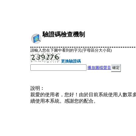
驗證碼檢查機制
請輸入您在下圖中看到的字元(字母區分大小寫)
更換驗證碼
播放圖檔聲音
說明︰
親愛的使用者，您好！由於目前系統使用人數眾
續使用本系統。感謝您的配合。