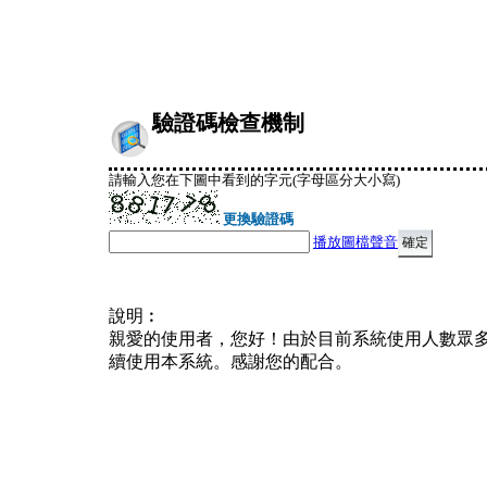
驗證碼檢查機制
請輸入您在下圖中看到的字元(字母區分大小寫)
更換驗證碼
播放圖檔聲音
說明︰
親愛的使用者，您好！由於目前系統使用人數眾
續使用本系統。感謝您的配合。