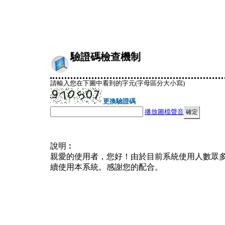
驗證碼檢查機制
請輸入您在下圖中看到的字元(字母區分大小寫)
更換驗證碼
播放圖檔聲音
說明︰
親愛的使用者，您好！由於目前系統使用人數眾
續使用本系統。感謝您的配合。