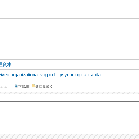
理資本
ived organizational support
、
psychological capital
下載:88
書目收藏:0