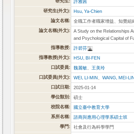
研究生:
許雅茜
研究生(外文):
Hsu, Ya-Chien
論文名稱:
全職工作者職家增益、知覺組
論文名稱(外文):
A Study on the Relationships 
and Psychological Capital of F
指導教授:
許碧芬
指導教授(外文):
HSU, BI-FEN
口試委員:
魏麗敏
、
王美玲
口試委員(外文):
WEI, LI-MIN
、
WANG, MEI-LI
口試日期:
2025-01-14
學位類別:
碩士
校院名稱:
國立臺中教育大學
系所名稱:
諮商與應用心理學系碩士班
學門:
社會及行為科學學門