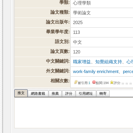
學類:
心理學類
論文種類:
學術論文
論文出版年:
2025
畢業學年度:
113
語文別:
中文
論文頁數:
120
中文關鍵詞:
職家增益
、
知覺組織支持
、
心
外文關鍵詞:
work-family enrichment
、
perce
相關次數:
被引用:
1
點閱:194
評分:
推文
網路書籤
推薦
評分
引用網址
轉寄