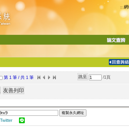
網
:::
功
能
切
換
導
覽
/1
頁
第 1 筆 / 共 1 筆
列
複製永久網址
Twitter