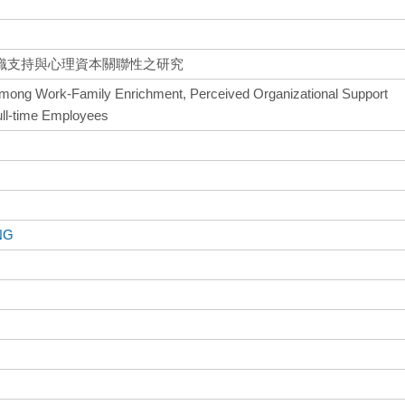
織支持與心理資本關聯性之研究
Among Work-Family Enrichment, Perceived Organizational Support
ull-time Employees
NG