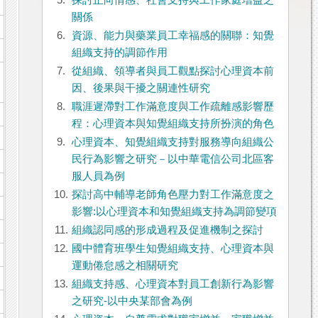
5.
探討正向情感、社會支持與工作家庭增益之
關係
6.
資源、能力與藥業員工幸福感的關聯：知覺
組織支持的調節作用
7.
從組織、領導者與員工觀點探討心理資本前
因、後果與干擾之關連性研究
8.
職涯遲滯對工作滿意度與工作疏離感影響歷
程：心理資本與知覺組織支持所扮演的角色
9.
心理資本、知覺組織支持對服務導向組織公
民行為影響之研究－以中華電信公司北區客
服人員為例
10.
探討高中輔導老師角色壓力對工作滿意度之
影響:以心理資本和知覺組織支持為調節變項
11.
組織認同感的形成過程及促進機制之探討
12.
國中體育班學生知覺組織支持、心理資本與
運動倦怠感之相關研究
13.
組織支持感、心理資本對員工創新行為影響
之研究-以中央某部會為例