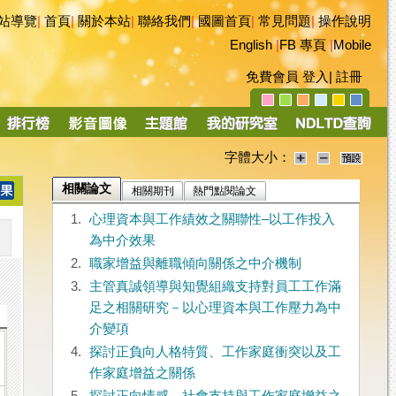
站導覽
|
首頁
|
關於本站
|
聯絡我們
|
國圖首頁
|
常見問題
|
操作說明
English
|
FB 專頁
|
Mobile
免費會員
登入
|
註冊
字體大小：
相關論文
相關期刊
熱門點閱論文
1.
心理資本與工作績效之關聯性–以工作投入
為中介效果
2.
職家增益與離職傾向關係之中介機制
3.
主管真誠領導與知覺組織支持對員工工作滿
足之相關研究－以心理資本與工作壓力為中
介變項
4.
探討正負向人格特質、工作家庭衝突以及工
作家庭增益之關係