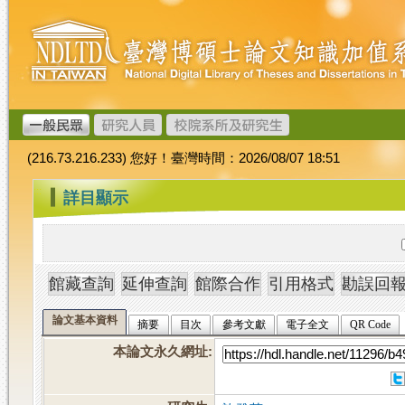
跳
臺
到
灣
主
博
要
碩
內
士
容
論
文
(216.73.216.233) 您好！臺灣時間：2026/08/07 18:51
加
值
:::
詳目顯示
系
統
論文基本資料
摘要
目次
參考文獻
電子全文
QR Code
本論文永久網址
: