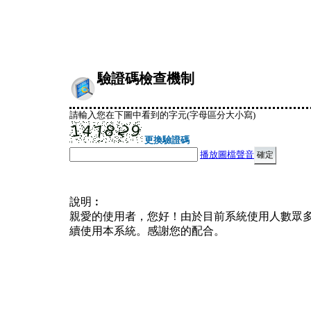
驗證碼檢查機制
請輸入您在下圖中看到的字元(字母區分大小寫)
更換驗證碼
播放圖檔聲音
說明︰
親愛的使用者，您好！由於目前系統使用人數眾
續使用本系統。感謝您的配合。