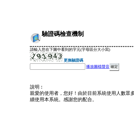
驗證碼檢查機制
請輸入您在下圖中看到的字元(字母區分大小寫)
更換驗證碼
播放圖檔聲音
說明︰
親愛的使用者，您好！由於目前系統使用人數眾
續使用本系統。感謝您的配合。