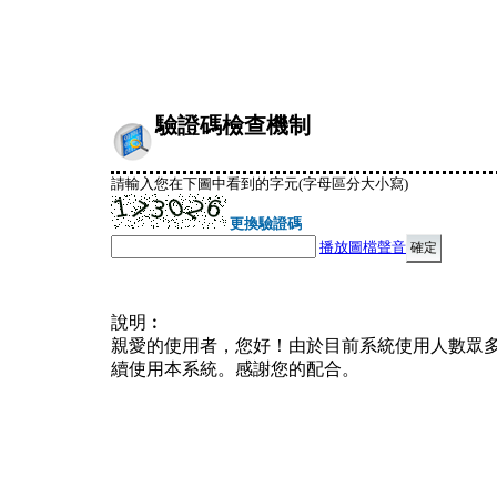
驗證碼檢查機制
請輸入您在下圖中看到的字元(字母區分大小寫)
更換驗證碼
播放圖檔聲音
說明︰
親愛的使用者，您好！由於目前系統使用人數眾
續使用本系統。感謝您的配合。