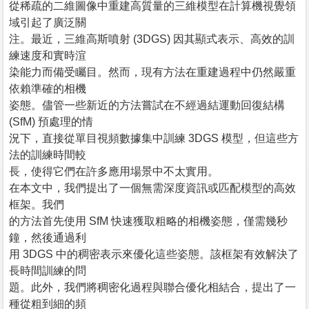
從稀疏的二維圖像中重建高質量的三維模型在計算機視覺領
域引起了廣泛關
注。最近，三維高斯噴射 (3DGS) 因其顯式表示、高效的訓
練速度和實時渲
染能力而備受矚目。然而，現有方法在重建過程中仍然嚴重
依賴準確的相機
姿態。儘管一些新近的方法嘗試在不經過結運動回復結構
(SfM) 預處理的情
況下，直接從單目視頻數據集中訓練 3DGS 模型，但這些方
法的訓練時間較
長，使得它們在許多應用場景中不太實用。
在本文中，我們提出了一個無需深度資訊或匹配模型的高效
框架。我們
的方法首先使用 SfM 快速獲取粗略的相機姿態，僅需幾秒
鐘，然後通過利
用 3DGS 中的稠密表示來優化這些姿態。該框架有效解決了
長時間訓練的問
題。此外，我們將稠密化過程與聯合優化相結合，提出了一
種從粗到細的頻