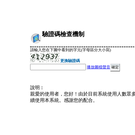
驗證碼檢查機制
請輸入您在下圖中看到的字元(字母區分大小寫)
更換驗證碼
播放圖檔聲音
說明︰
親愛的使用者，您好！由於目前系統使用人數眾
續使用本系統。感謝您的配合。