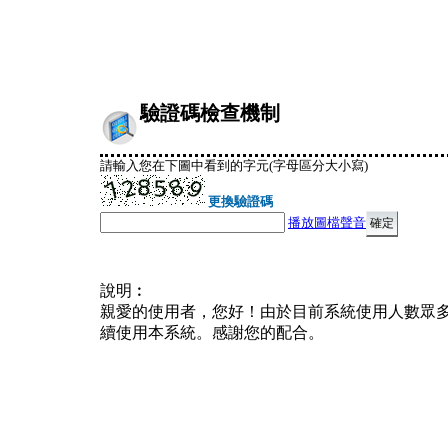
驗證碼檢查機制
請輸入您在下圖中看到的字元(字母區分大小寫)
更換驗證碼
播放圖檔聲音
說明︰
親愛的使用者，您好！由於目前系統使用人數眾
續使用本系統。感謝您的配合。