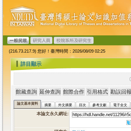
跳
臺
到
灣
主
博
要
碩
內
士
容
論
文
(216.73.217.9) 您好！臺灣時間：2026/08/09 02:25
加
值
:::
詳目顯示
系
統
論文基本資料
摘要
外文摘要
目次
參考文獻
電子全文
本論文永久網址
: