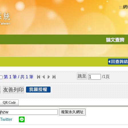
網
:::
功
能
切
換
導
覽
/1
頁
第 1 筆 / 共 1 筆
列
QR Code
複製永久網址
Twitter