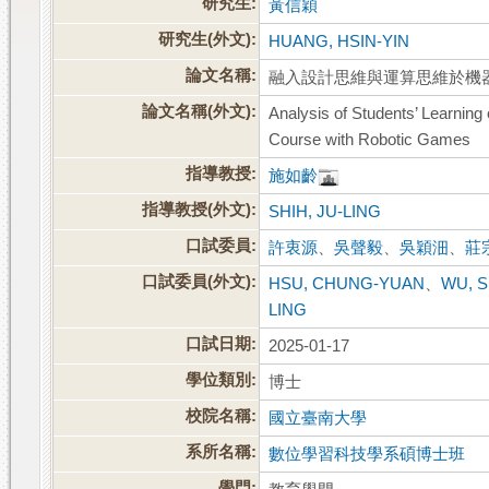
研究生:
黃信穎
研究生(外文):
HUANG, HSIN-YIN
論文名稱:
融入設計思維與運算思維於機
論文名稱(外文):
Analysis of Students’ Learnin
Course with Robotic Games
指導教授:
施如齡
指導教授(外文):
SHIH, JU-LING
口試委員:
許衷源
、
吳聲毅
、
吳穎沺
、
莊
口試委員(外文):
HSU, CHUNG-YUAN
、
WU, 
LING
口試日期:
2025-01-17
學位類別:
博士
校院名稱:
國立臺南大學
系所名稱:
數位學習科技學系碩博士班
學門: