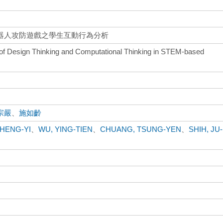
器人攻防遊戲之學生互動行為分析
g of Design Thinking and Computational Thinking in STEM-based
宗嚴
、
施如齡
SHENG-YI
、
WU, YING-TIEN
、
CHUANG, TSUNG-YEN
、
SHIH, JU-