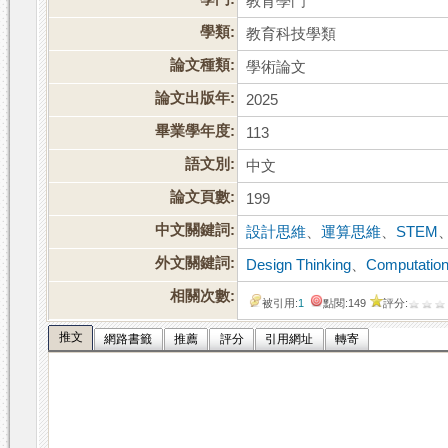
教育學門
學類:
教育科技學類
論文種類:
學術論文
論文出版年:
2025
畢業學年度:
113
語文別:
中文
論文頁數:
199
中文關鍵詞:
設計思維
、
運算思維
、
STEM
外文關鍵詞:
Design Thinking
、
Computation
相關次數:
被引用:
1
點閱:149
評分:
推文
網路書籤
推薦
評分
引用網址
轉寄