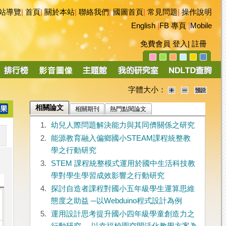
站導覽
|
首頁
|
關於本站
|
聯絡我們
|
國圖首頁
|
常見問題
|
操作說明
English
|
FB 專頁
|
Mobile
免費會員
登入
|
註冊
字體大小：
相關論文
相關期刊
熱門點閱論文
1.
幼兒人際問題解決能力與其同儕關係之研究
2.
能源教育融入偏鄉國小STEAM課程統整教
學之行動研究
3.
STEM 課程統整模式運用於國中生活科技教
學對學生學習成效影響之行動研究
4.
探討自造者課程對國小五年級學生運算思維
態度之助益 ─以Webduino程式設計為例
5.
運用設計思考提升國小四年級學童創造力之