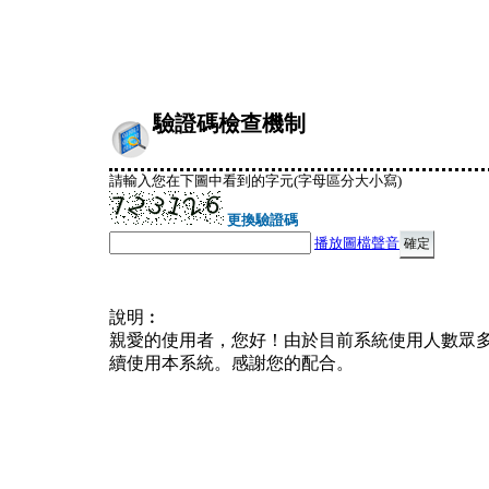
驗證碼檢查機制
請輸入您在下圖中看到的字元(字母區分大小寫)
更換驗證碼
播放圖檔聲音
說明︰
親愛的使用者，您好！由於目前系統使用人數眾
續使用本系統。感謝您的配合。