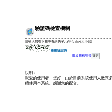
驗證碼檢查機制
請輸入您在下圖中看到的字元(字母區分大小寫)
更換驗證碼
播放圖檔聲音
說明︰
親愛的使用者，您好！由於目前系統使用人數眾
續使用本系統。感謝您的配合。