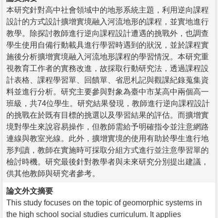
本研究針對高中社會領域中的地形系統主題，利用逆向課程
設計的方式設計擴增實境融入河流地形的課程，並實地進行
教學。除探討教師進行逆向課程設計遭遇的挑戰外，也調查
學生使用自備行動載具進行學習時遇到的狀況，並於課程實
施後分析擴增實境融入河流地形課程的學習情況。本研究重
視教育工作者的實務改進，故採取行動研究法，透過課程設
計表格、課程學習單、回饋單、省思札記與觀課紀錄蒐集資
料並進行分析。研究主要參與對象為臺中市某高中兩個高一
班級，共74位學生。研究結果發現，教師進行逆向課程設計
的挑戰在於既有目標的挑選以及學習結果的評估。而擴增實
境對學生來說容易操作，但教師需給予明確指令並注意網路
連線與教室光線。此外，擴增實境的使用有助於學生進行地
形判讀，教師在實施時可採取分組方式進行並注意學習單的
檢討時機。研究最後針對教學者與未來研究分別提出建議，
供其他教師與研究者參考。
論文外文摘要
This study focuses on the topic of geomorphic systems in
the high school social studies curriculum. It applies