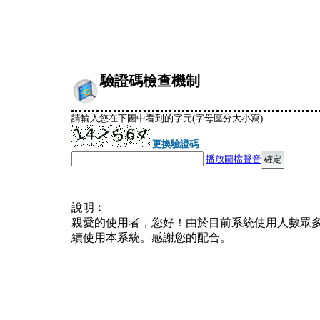
驗證碼檢查機制
請輸入您在下圖中看到的字元(字母區分大小寫)
更換驗證碼
播放圖檔聲音
說明︰
親愛的使用者，您好！由於目前系統使用人數眾
續使用本系統。感謝您的配合。