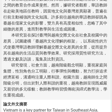
之間的教育合作成果斐然。然而，據研究者觀察，華語教師
在赴歐美地區任教時，因當地文化與臺灣差異顯著，普遍在
行前主動補強跨文化知識。許多前往越南的華語教師卻因為
臺越在儒家文化的影響，雙方具有高度相似性，忽略了其中
細微的差異，進而對教學與生活造成困擾。
本研究旨在探討臺灣與越南交際文化在社會及校園中的
差異，試圖建構「臺越跨文化理解的框架」，以系統性的方
式使臺灣華語教師理解臺越交際文化差異的全景，從而提升
其在越南的生活品質與教學效果。研究採用質性研究方法，
透過文獻及訪談，蒐集及比對資訊。
研究發現，社會方面，越南階級觀念明顯，重視家庭與
集體，性別角色分工明顯，行事彈性與機動，努力打拚追求
經濟富裕，溝通時注重人際和諧。校園方面，越南師生之間
階級分明，但出於對人際和諧的重視，越南教師呈現既威嚴
又親切的多元樣貌；教師教學時習慣傳統演繹式教學法，學
生重視成績。
論文外文摘要
Vietnam is a key partner for Taiwan in Southeast Asia.