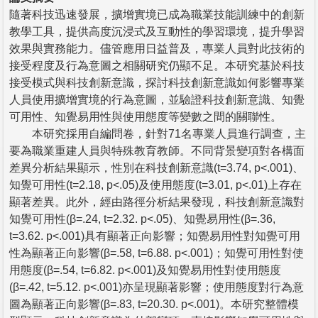
隨著科技迅速發展，擴增實境已成為職業技能訓練中的創新
教學工具，提供高度沉浸式及互動性的學習環境，提升學習
效果與實務能力。儘管應用日益普及，專業人員對此技術的
接受程度及行為意圖之相關研究仍顯不足。本研究基於科技
接受模式與科技創新意識，探討科技創新意識如何影響專業
人員使用擴增實境的行為意圖，並驗證科技創新意識、知覺
可用性、知覺易用性與使用態度等變數之間的關聯性。
本研究採用自編問卷，針對71名專業人員進行調查，主
要為職業重建人員與特殊教育教師。不同背景變項對各構面
差異分析結果顯示，性別在科技創新意識(t=3.74, p<.001)、
知覺可用性(t=2.18, p<.05)及使用態度(t=3.01, p<.01)上存在
顯著差異。此外，經由路徑分析結果發現，科技創新意識對
知覺可用性(β=.24, t=2.32. p<.05)、知覺易用性(β=.36,
t=3.62. p<.001)具有顯著正向影響；知覺易用性對知覺可用
性為顯著正向影響(β=.58, t=6.88. p<.001)；知覺可用性對使
用態度(β=.54, t=6.82. p<.001)及知覺易用性對使用態度
(β=.42, t=5.12. p<.001)亦呈現顯著影響；使用態度對行為意
圖為顯著正向影響(β=.83, t=20.30. p<.001)。本研究整體模