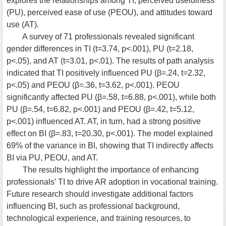
explores the relationships among TI, perceived usefulness
(PU), perceived ease of use (PEOU), and attitudes toward
use (AT).
A survey of 71 professionals revealed significant
gender differences in TI (t=3.74, p<.001), PU (t=2.18,
p<.05), and AT (t=3.01, p<.01). The results of path analysis
indicated that TI positively influenced PU (β=.24, t=2.32,
p<.05) and PEOU (β=.36, t=3.62, p<.001). PEOU
significantly affected PU (β=.58, t=6.88, p<.001), while both
PU (β=.54, t=6.82, p<.001) and PEOU (β=.42, t=5.12,
p<.001) influenced AT. AT, in turn, had a strong positive
effect on BI (β=.83, t=20.30, p<.001). The model explained
69% of the variance in BI, showing that TI indirectly affects
BI via PU, PEOU, and AT.
The results highlight the importance of enhancing
professionals’ TI to drive AR adoption in vocational training.
Future research should investigate additional factors
influencing BI, such as professional background,
technological experience, and training resources, to