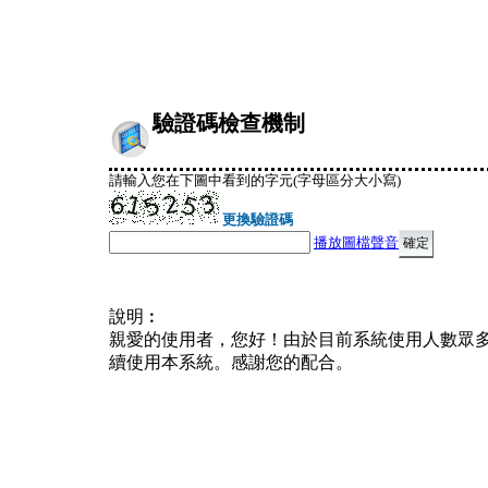
驗證碼檢查機制
請輸入您在下圖中看到的字元(字母區分大小寫)
更換驗證碼
播放圖檔聲音
說明︰
親愛的使用者，您好！由於目前系統使用人數眾
續使用本系統。感謝您的配合。