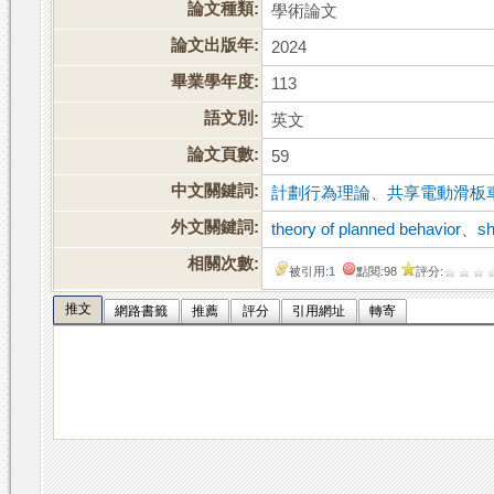
論文種類:
學術論文
論文出版年:
2024
畢業學年度:
113
語文別:
英文
論文頁數:
59
中文關鍵詞:
計劃行為理論
、
共享電動滑板
外文關鍵詞:
theory of planned behavior
、
sh
相關次數:
被引用:
1
點閱:98
評分:
推文
網路書籤
推薦
評分
引用網址
轉寄