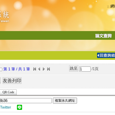
網
:::
功
能
切
換
導
覽
/1
頁
第 1 筆 / 共 1 筆
列
QR Code
複製永久網址
Twitter