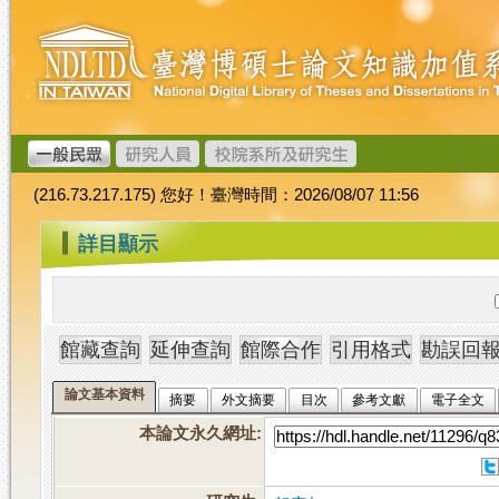
跳
臺
到
灣
主
博
要
碩
內
士
容
論
文
(216.73.217.175) 您好！臺灣時間：2026/08/07 11:56
加
值
:::
詳目顯示
系
統
論文基本資料
摘要
外文摘要
目次
參考文獻
電子全文
本論文永久網址
: