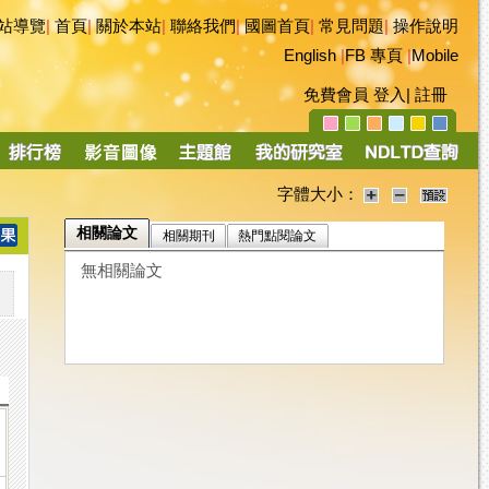
站導覽
|
首頁
|
關於本站
|
聯絡我們
|
國圖首頁
|
常見問題
|
操作說明
English
|
FB 專頁
|
Mobile
免費會員
登入
|
註冊
字體大小：
相關論文
相關期刊
熱門點閱論文
無相關論文