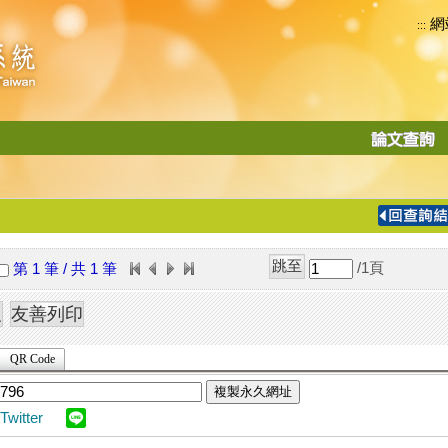
網
:::
功
能
切
換
導
覽
/1
頁
第 1 筆 / 共 1 筆
列
QR Code
複製永久網址
Twitter