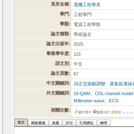
系所名稱:
電機工程學系
學門:
工程學門
學類:
電資工程學類
論文種類:
學術論文
論文出版年:
2025
畢業學年度:
113
語文別:
中文
論文頁數:
67
中文關鍵詞:
16正交振幅調變
、
叢集延遲線
外文關鍵詞:
16-QAM
、
CDL channel model
Millimeter-wave
、
ECG
相關次數:
被引用:0
點閱:107
評分:
推文
網路書籤
推薦
評分
引用網址
轉寄