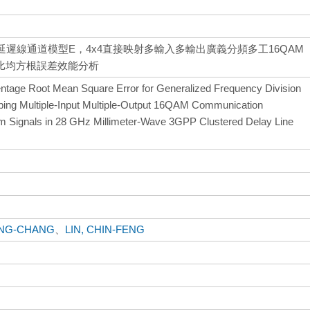
叢集延遲線通道模型E，4x4直接映射多輸入多輸出廣義分頻多工16QAM
比均方根誤差效能分析
ntage Root Mean Square Error for Generalized Frequency Division
ping Multiple-Input Multiple-Output 16QAM Communication
am Signals in 28 GHz Millimeter-Wave 3GPP Clustered Delay Line
ANG-CHANG
、
LIN, CHIN-FENG