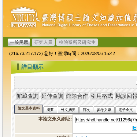
跳
臺
到
灣
主
博
要
碩
內
士
容
論
文
(216.73.217.172) 您好！臺灣時間：2026/08/06 15:42
加
值
:::
詳目顯示
系
統
論文基本資料
摘要
外文摘要
目次
參考文獻
電子全文
本論文永久網址
: