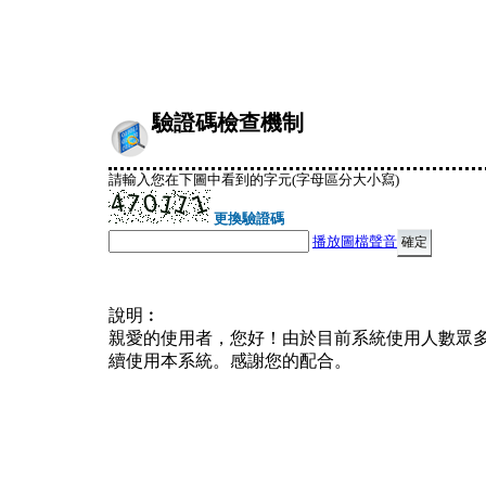
驗證碼檢查機制
請輸入您在下圖中看到的字元(字母區分大小寫)
更換驗證碼
播放圖檔聲音
說明︰
親愛的使用者，您好！由於目前系統使用人數眾
續使用本系統。感謝您的配合。