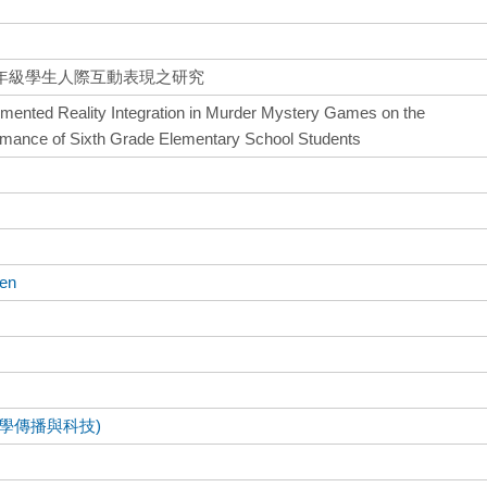
年級學生人際互動表現之研究
mented Reality Integration in Murder Mystery Games on the
formance of Sixth Grade Elementary School Students
en
學傳播與科技)