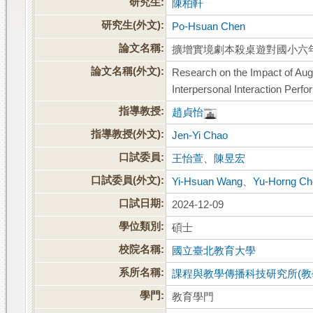
研究生:
陳柏軒
研究生(外文):
Po-Hsuan Chen
論文名稱:
擴增實境劇本殺桌遊對國小六
論文名稱(外文):
Research on the Impact of Aug
Interpersonal Interaction Per
指導教授:
趙貞怡
指導教授(外文):
Jen-Yi Chao
口試委員:
王怡萱
、
陳昱宏
口試委員(外文):
Yi-Hsuan Wang
、
Yu-Horng Ch
口試日期:
2024-12-09
學位類別:
碩士
校院名稱:
國立臺北教育大學
系所名稱:
課程與教學傳播科技研究所(教
學門:
教育學門