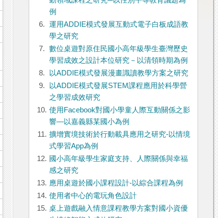
動領域課程之研究─以性別平等教育議題為
例
6.
運用ADDIE模式發展互動式電子白板成語教
學之研究
7.
數位桌遊對原住民國小高年級學生臺灣歷史
學習成效之設計本位研究－以清領時期為例
8.
以ADDIE模式發展漫畫識讀教學方案之研究
9.
以ADDIE模式發展STEM課程應用於科學營
之學習成效研究
10.
使用Facebook對國小學童人際互動關係之影
響—以嘉義縣某國小為例
11.
擴增實境技術於行動載具應用之研究-以情境
式學習App為例
12.
國小高年級學生家庭支持、人際關係與幸福
感之研究
13.
應用桌遊於國小課程設計-以綜合課程為例
14.
使用者中心的電玩角色設計
15.
桌上遊戲融入情意課程教學方案對國小資優