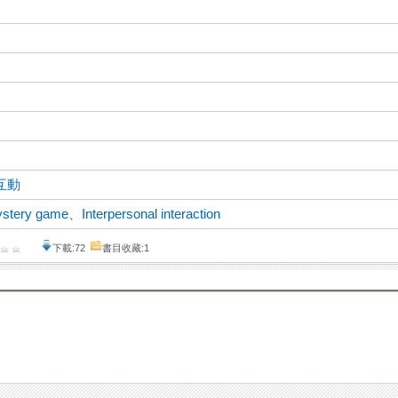
互動
ystery game
、
Interpersonal interaction
下載:72
書目收藏:1