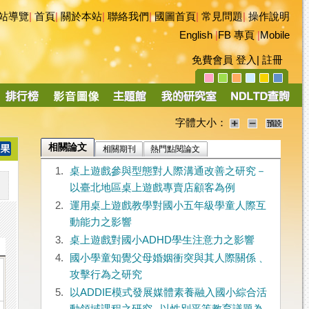
站導覽
|
首頁
|
關於本站
|
聯絡我們
|
國圖首頁
|
常見問題
|
操作說明
English
|
FB 專頁
|
Mobile
免費會員
登入
|
註冊
字體大小：
相關論文
相關期刊
熱門點閱論文
1.
桌上遊戲參與型態對人際溝通改善之研究－
以臺北地區桌上遊戲專賣店顧客為例
2.
運用桌上遊戲教學對國小五年級學童人際互
動能力之影響
3.
桌上遊戲對國小ADHD學生注意力之影響
4.
國小學童知覺父母婚姻衝突與其人際關係﹑
攻擊行為之研究
5.
以ADDIE模式發展媒體素養融入國小綜合活