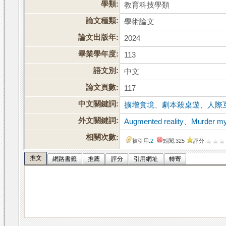
學類:
教育科技學類
論文種類:
學術論文
論文出版年:
2024
畢業學年度:
113
語文別:
中文
論文頁數:
117
中文關鍵詞:
擴增實境
、
劇本殺桌遊
、
人際
外文關鍵詞:
Augmented reality
、
Murder m
相關次數:
被引用:
2
點閱:325
評分:
推文
網路書籤
推薦
評分
引用網址
轉寄