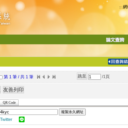
網
:::
功
能
切
換
導
覽
/1
頁
第 1 筆 / 共 1 筆
列
QR Code
複製永久網址
Twitter