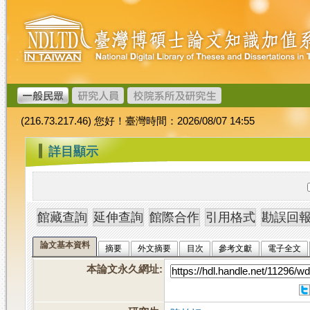
跳
臺
到
灣
主
博
要
碩
內
士
容
論
文
(216.73.217.46) 您好！臺灣時間：2026/08/07 14:55
加
值
:::
詳目顯示
系
統
論文基本資料
摘要
外文摘要
目次
參考文獻
電子全文
本論文永久網址
: