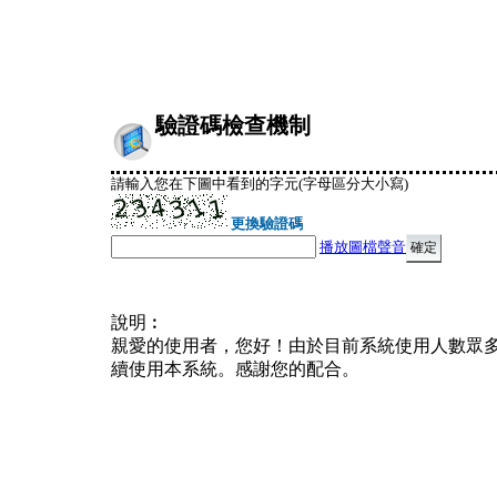
驗證碼檢查機制
請輸入您在下圖中看到的字元(字母區分大小寫)
更換驗證碼
播放圖檔聲音
說明︰
親愛的使用者，您好！由於目前系統使用人數眾
續使用本系統。感謝您的配合。