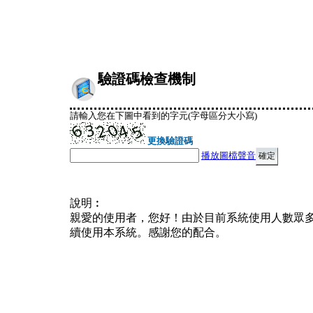
驗證碼檢查機制
請輸入您在下圖中看到的字元(字母區分大小寫)
更換驗證碼
播放圖檔聲音
說明︰
親愛的使用者，您好！由於目前系統使用人數眾
續使用本系統。感謝您的配合。