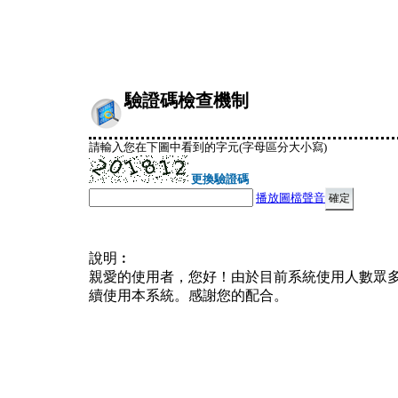
驗證碼檢查機制
請輸入您在下圖中看到的字元(字母區分大小寫)
更換驗證碼
播放圖檔聲音
說明︰
親愛的使用者，您好！由於目前系統使用人數眾
續使用本系統。感謝您的配合。