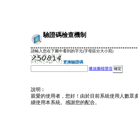
驗證碼檢查機制
請輸入您在下圖中看到的字元(字母區分大小寫)
更換驗證碼
播放圖檔聲音
說明︰
親愛的使用者，您好！由於目前系統使用人數眾
續使用本系統。感謝您的配合。