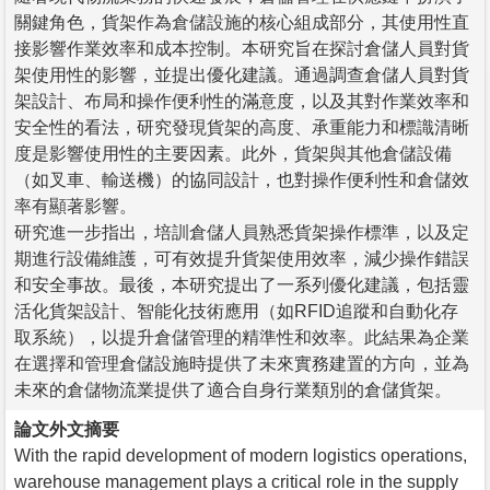
關鍵角色，貨架作為倉儲設施的核心組成部分，其使用性直
接影響作業效率和成本控制。本研究旨在探討倉儲人員對貨
架使用性的影響，並提出優化建議。通過調查倉儲人員對貨
架設計、布局和操作便利性的滿意度，以及其對作業效率和
安全性的看法，研究發現貨架的高度、承重能力和標識清晰
度是影響使用性的主要因素。此外，貨架與其他倉儲設備
（如叉車、輸送機）的協同設計，也對操作便利性和倉儲效
率有顯著影響。
研究進一步指出，培訓倉儲人員熟悉貨架操作標準，以及定
期進行設備維護，可有效提升貨架使用效率，減少操作錯誤
和安全事故。最後，本研究提出了一系列優化建議，包括靈
活化貨架設計、智能化技術應用（如RFID追蹤和自動化存
取系統），以提升倉儲管理的精準性和效率。此結果為企業
在選擇和管理倉儲設施時提供了未來實務建置的方向，並為
未來的倉儲物流業提供了適合自身行業類別的倉儲貨架。
論文外文摘要
With the rapid development of modern logistics operations,
warehouse management plays a critical role in the supply