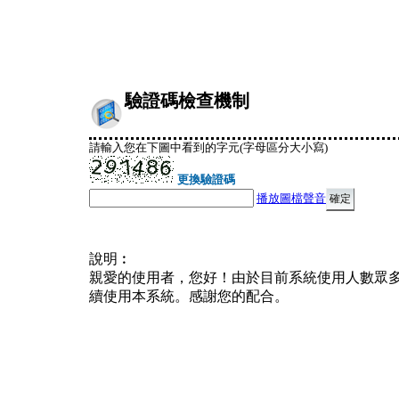
驗證碼檢查機制
請輸入您在下圖中看到的字元(字母區分大小寫)
更換驗證碼
播放圖檔聲音
說明︰
親愛的使用者，您好！由於目前系統使用人數眾
續使用本系統。感謝您的配合。