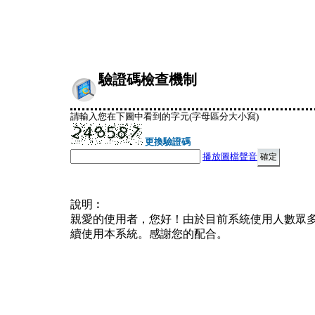
驗證碼檢查機制
請輸入您在下圖中看到的字元(字母區分大小寫)
更換驗證碼
播放圖檔聲音
說明︰
親愛的使用者，您好！由於目前系統使用人數眾
續使用本系統。感謝您的配合。