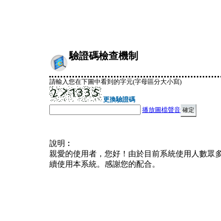
驗證碼檢查機制
請輸入您在下圖中看到的字元(字母區分大小寫)
更換驗證碼
播放圖檔聲音
說明︰
親愛的使用者，您好！由於目前系統使用人數眾
續使用本系統。感謝您的配合。