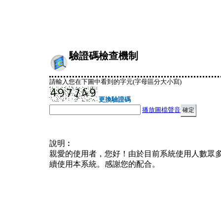
驗證碼檢查機制
請輸入您在下圖中看到的字元(字母區分大小寫)
更換驗證碼
播放圖檔聲音
說明︰
親愛的使用者，您好！由於目前系統使用人數眾
續使用本系統。感謝您的配合。