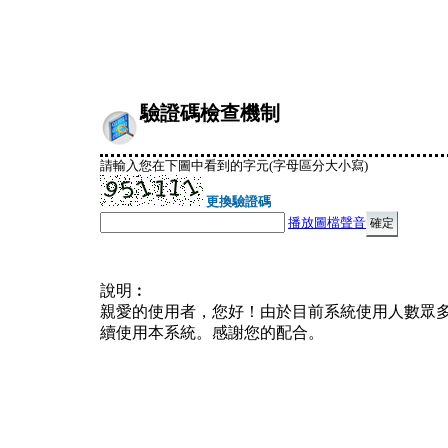
驗證碼檢查機制
請輸入您在下圖中看到的字元(字母區分大小寫)
更換驗證碼
播放圖檔聲音
說明︰
親愛的使用者，您好！由於目前系統使用人數眾
續使用本系統。感謝您的配合。