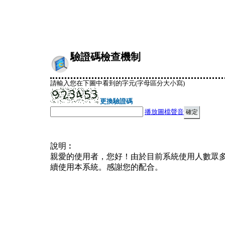
驗證碼檢查機制
請輸入您在下圖中看到的字元(字母區分大小寫)
更換驗證碼
播放圖檔聲音
說明︰
親愛的使用者，您好！由於目前系統使用人數眾
續使用本系統。感謝您的配合。