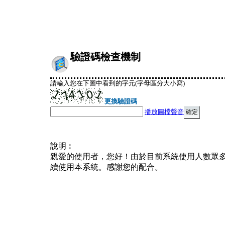
驗證碼檢查機制
請輸入您在下圖中看到的字元(字母區分大小寫)
更換驗證碼
播放圖檔聲音
說明︰
親愛的使用者，您好！由於目前系統使用人數眾
續使用本系統。感謝您的配合。