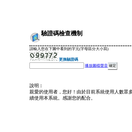
驗證碼檢查機制
請輸入您在下圖中看到的字元(字母區分大小寫)
更換驗證碼
播放圖檔聲音
說明︰
親愛的使用者，您好！由於目前系統使用人數眾
續使用本系統。感謝您的配合。