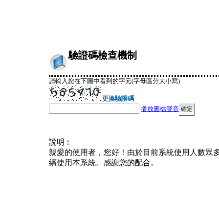
驗證碼檢查機制
請輸入您在下圖中看到的字元(字母區分大小寫)
更換驗證碼
播放圖檔聲音
說明︰
親愛的使用者，您好！由於目前系統使用人數眾
續使用本系統。感謝您的配合。