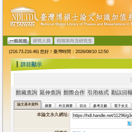
跳
臺
到
灣
主
博
要
碩
內
士
容
論
文
(216.73.216.46) 您好！臺灣時間：2026/08/10 12:50
加
值
:::
詳目顯示
系
統
論文基本資料
摘要
外文摘要
目次
參考文獻
電子全文
本論文永久網址
: