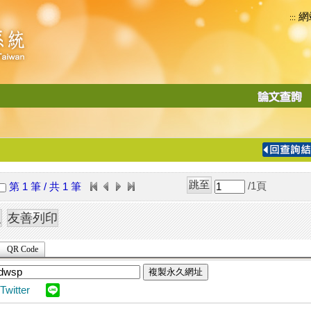
網
:::
功
能
切
換
導
覽
/1
頁
第 1 筆 / 共 1 筆
列
QR Code
複製永久網址
Twitter