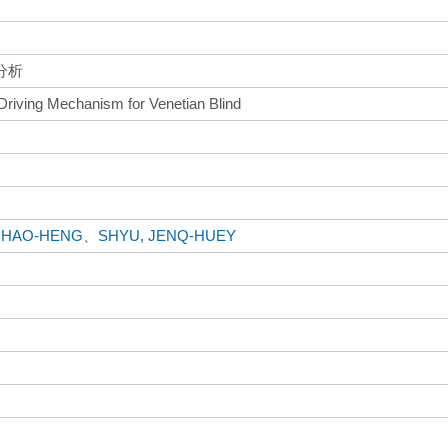
分析
Driving Mechanism for Venetian Blind
 CHAO-HENG
、
SHYU, JENQ-HUEY