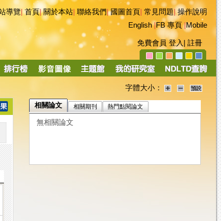
站導覽
|
首頁
|
關於本站
|
聯絡我們
|
國圖首頁
|
常見問題
|
操作說明
English
|
FB 專頁
|
Mobile
免費會員
登入
|
註冊
字體大小：
相關論文
相關期刊
熱門點閱論文
無相關論文