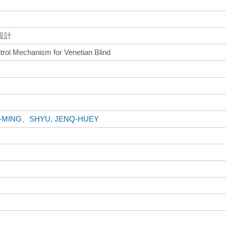
設計
ntrol Mechanism for Venetian Blind
I-MING
、
SHYU, JENQ-HUEY