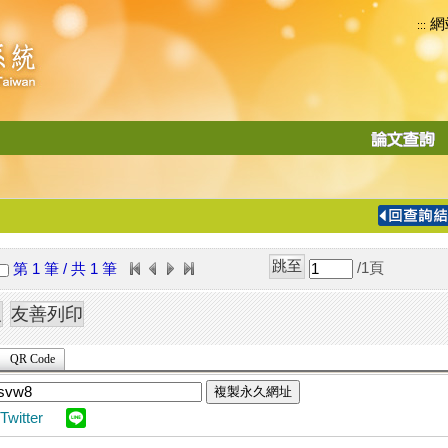
網
:::
功
能
切
換
導
覽
/1
頁
第 1 筆 / 共 1 筆
列
QR Code
複製永久網址
Twitter