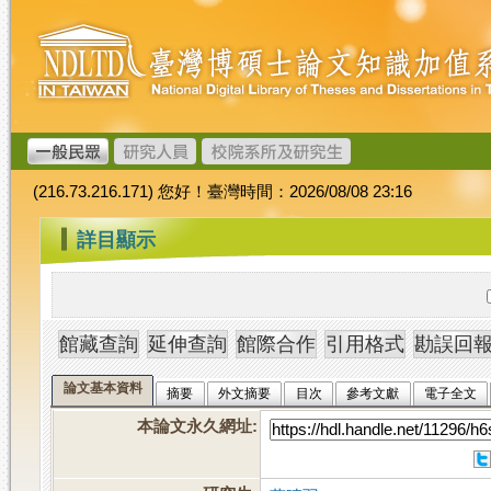
跳
臺
到
灣
主
博
要
碩
內
士
容
論
文
(216.73.216.171) 您好！臺灣時間：2026/08/08 23:16
加
值
:::
詳目顯示
系
統
論文基本資料
摘要
外文摘要
目次
參考文獻
電子全文
本論文永久網址
: