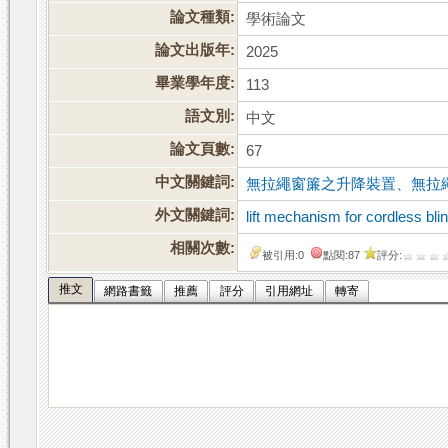
論文種類:
學術論文
論文出版年:
2025
畢業學年度:
113
語文別:
中文
論文頁數:
67
中文關鍵詞:
無拉繩窗簾之升降裝置
、
無拉
外文關鍵詞:
lift mechanism for cordless bli
相關次數:
被引用:0
點閱:87
評分:
推文
網路書籤
推薦
評分
引用網址
轉寄