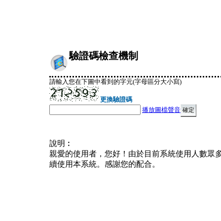
驗證碼檢查機制
請輸入您在下圖中看到的字元(字母區分大小寫)
更換驗證碼
播放圖檔聲音
說明︰
親愛的使用者，您好！由於目前系統使用人數眾
續使用本系統。感謝您的配合。