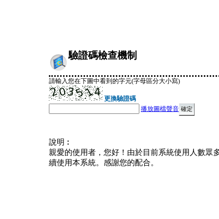
驗證碼檢查機制
請輸入您在下圖中看到的字元(字母區分大小寫)
更換驗證碼
播放圖檔聲音
說明︰
親愛的使用者，您好！由於目前系統使用人數眾
續使用本系統。感謝您的配合。