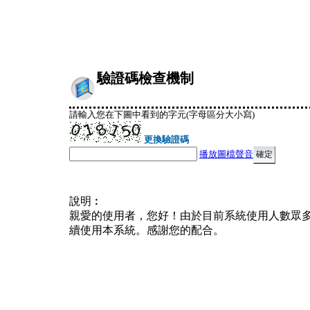
驗證碼檢查機制
請輸入您在下圖中看到的字元(字母區分大小寫)
更換驗證碼
播放圖檔聲音
說明︰
親愛的使用者，您好！由於目前系統使用人數眾
續使用本系統。感謝您的配合。