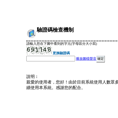
驗證碼檢查機制
請輸入您在下圖中看到的字元(字母區分大小寫)
更換驗證碼
播放圖檔聲音
說明︰
親愛的使用者，您好！由於目前系統使用人數眾
續使用本系統。感謝您的配合。