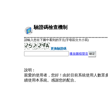
驗證碼檢查機制
請輸入您在下圖中看到的字元(字母區分大小寫)
更換驗證碼
播放圖檔聲音
說明︰
親愛的使用者，您好！由於目前系統使用人數眾
續使用本系統。感謝您的配合。