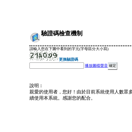
驗證碼檢查機制
請輸入您在下圖中看到的字元(字母區分大小寫)
更換驗證碼
播放圖檔聲音
說明︰
親愛的使用者，您好！由於目前系統使用人數眾
續使用本系統。感謝您的配合。