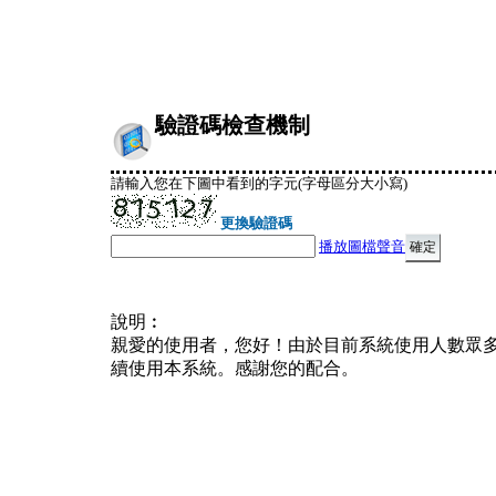
驗證碼檢查機制
請輸入您在下圖中看到的字元(字母區分大小寫)
更換驗證碼
播放圖檔聲音
說明︰
親愛的使用者，您好！由於目前系統使用人數眾
續使用本系統。感謝您的配合。